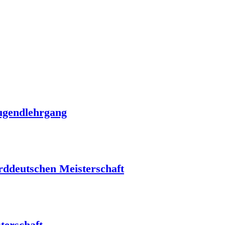
jugendlehrgang
rddeutschen Meisterschaft
terschaft