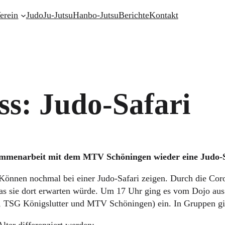
erein
Judo
Ju-Jutsu
Hanbo-Jutsu
Berichte
Kontakt
s: Judo-Safari
mmenarbeit mit dem MTV Schöningen wieder eine Judo-Saf
 Können nochmal bei einer Judo-Safari zeigen. Durch die Cor
, was sie dort erwarten würde. Um 17 Uhr ging es vom Dojo a
, TSG Königslutter und MTV Schöningen) ein. In Gruppen gin
lter differenziert werden: