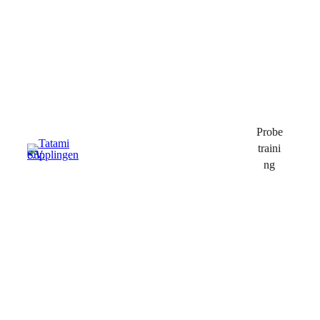
Probe
traini
ng