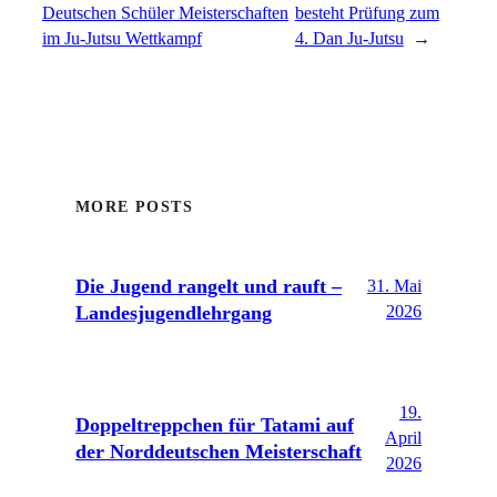
Deutschen Schüler Meisterschaften
besteht Prüfung zum
im Ju-Jutsu Wettkampf
4. Dan Ju-Jutsu
→
MORE POSTS
Die Jugend rangelt und rauft –
31. Mai
Landesjugendlehrgang
2026
19.
Doppeltreppchen für Tatami auf
April
der Norddeutschen Meisterschaft
2026