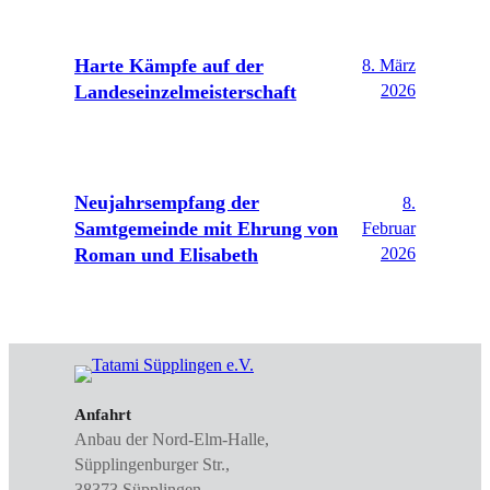
Harte Kämpfe auf der
8. März
Landeseinzelmeisterschaft
2026
Neujahrsempfang der
8.
Samtgemeinde mit Ehrung von
Februar
2026
Roman und Elisabeth
Anfahrt
Anbau der Nord-Elm-Halle,
Süpplingenburger Str.,
38373 Süpplingen