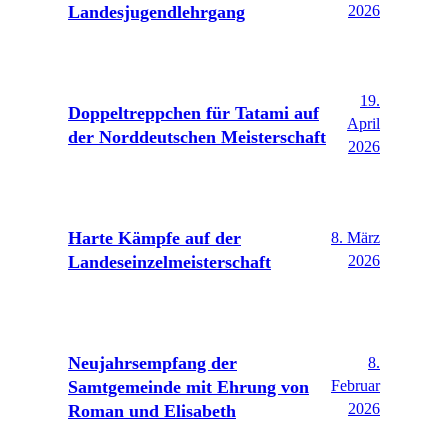
Landesjugendlehrgang
2026
19.
Doppeltreppchen für Tatami auf
April
der Norddeutschen Meisterschaft
2026
Harte Kämpfe auf der
8. März
Landeseinzelmeisterschaft
2026
Neujahrsempfang der
8.
Samtgemeinde mit Ehrung von
Februar
2026
Roman und Elisabeth